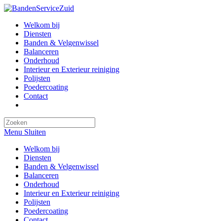
Ga
naar
Welkom bij
inhoud
Diensten
Banden & Velgenwissel
Balanceren
Onderhoud
Interieur en Exterieur reiniging
Polijsten
Poedercoating
Contact
Toggle
website
zoeken
Menu
Sluiten
Welkom bij
Diensten
Banden & Velgenwissel
Balanceren
Onderhoud
Interieur en Exterieur reiniging
Polijsten
Poedercoating
Contact